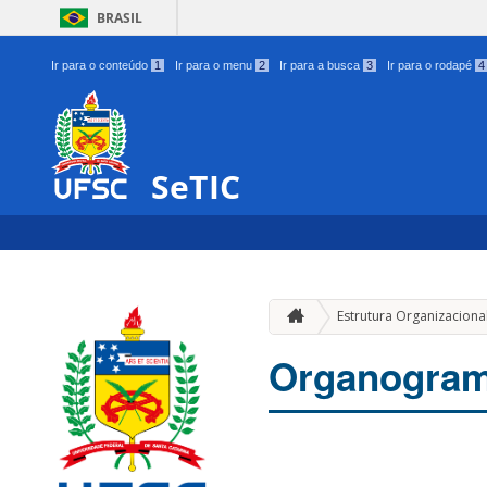
BRASIL
Ir para o conteúdo
1
Ir para o menu
2
Ir para a busca
3
Ir para o rodapé
4
SeTIC
Estrutura Organizaciona
Organogram