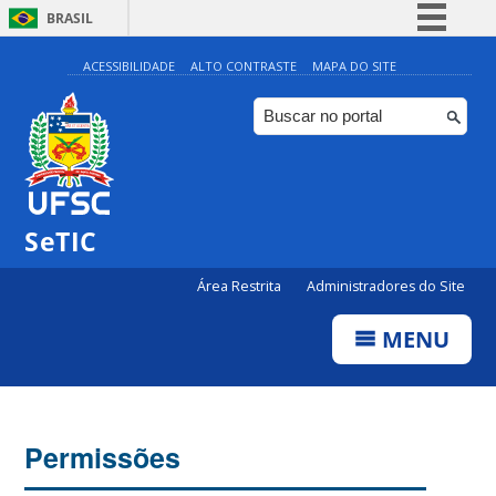
BRASIL
Simplifique!
ACESSIBILIDADE
ALTO CONTRASTE
MAPA DO SITE
Comunica BR
Participe
Acesso à informação
Legislação
SeTIC
Canais
Área Restrita
Administradores do Site
MENU
Permissões