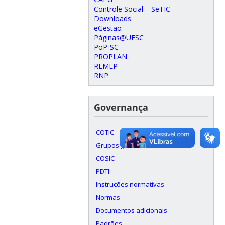
Controle Social – SeTIC
Downloads
eGestão
Páginas@UFSC
PoP-SC
PROPLAN
REMEP
RNP
Governança
COTIC
Grupos gestores de sistemas
COSIC
PDTI
Instruções normativas
Normas
Documentos adicionais
Padrões