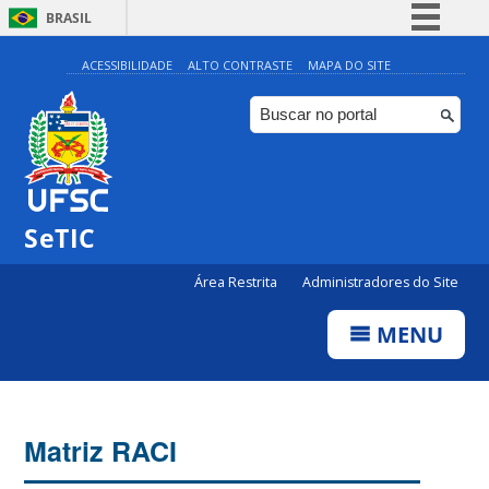
BRASIL
Simplifique!
ACESSIBILIDADE
ALTO CONTRASTE
MAPA DO SITE
Comunica BR
Participe
Acesso à informação
Legislação
SeTIC
Canais
Área Restrita
Administradores do Site
MENU
Matriz RACI