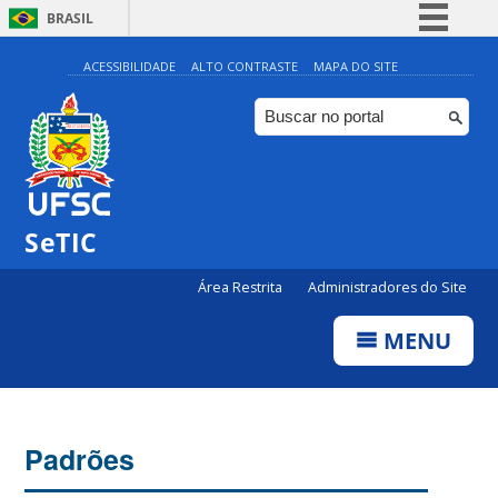
BRASIL
Simplifique!
ACESSIBILIDADE
ALTO CONTRASTE
MAPA DO SITE
Comunica BR
Participe
Acesso à informação
Legislação
SeTIC
Canais
Área Restrita
Administradores do Site
MENU
Padrões