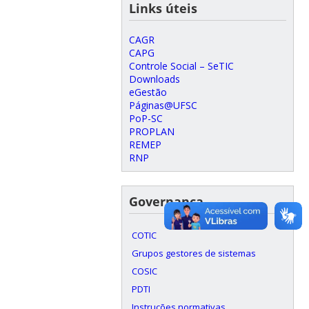
Links úteis
CAGR
CAPG
Controle Social – SeTIC
Downloads
eGestão
Páginas@UFSC
PoP-SC
PROPLAN
REMEP
RNP
Governança
COTIC
Grupos gestores de sistemas
COSIC
PDTI
Instruções normativas