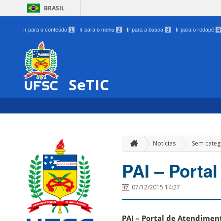
BRASIL
Ir para o conteúdo
1
Ir para o menu
2
Ir para a busca
3
Ir para o rodapé
4
SeTIC
Notícias
Sem categ
PAI – Portal
07/12/2015 14:27
PAI – Portal de Atendimen