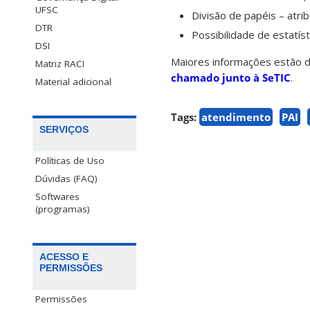
UFSC
Divisão de papéis – atri
DTR
Possibilidade de estatís
DSI
Maiores informações estão d
Matriz RACI
chamado junto à SeTIC
.
Material adicional
Tags:
atendimento
PAI
SERVIÇOS
Políticas de Uso
Dúvidas (FAQ)
Softwares
(programas)
ACESSO E
PERMISSÕES
Permissões