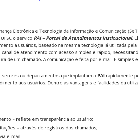
nança Eletrônica e Tecnologia da Informação e Comunicação (SeT
a UFSC o serviço
PAI – Portal de Atendimentos Institucional
. 
mento a usuários, baseado na mesma tecnologia já utilizada pel
 canal de atendimento com acesso simples e rápido, necessita
 de um chamado. A comunicação é feita por e-mail. É simples e fá
u setores ou departamentos que implantam o
PAI
rapidamente p
dimento aos usuários. Dentre as vantagens e facilidades da utili
ento – reflete em transparência ao usuário;
citações – através de registros dos chamados;
ia e-mail;