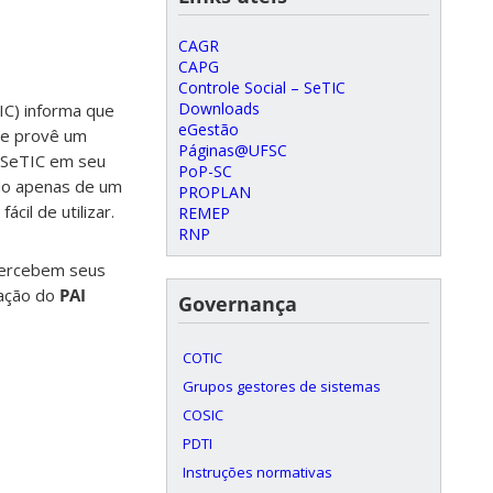
CAGR
CAPG
Controle Social – SeTIC
Downloads
IC) informa que
eGestão
Ele provê um
Páginas@UFSC
a SeTIC em seu
PoP-SC
ndo apenas de um
PROPLAN
cil de utilizar.
REMEP
RNP
ercebem seus
zação do
PAI
Governança
COTIC
Grupos gestores de sistemas
COSIC
PDTI
Instruções normativas