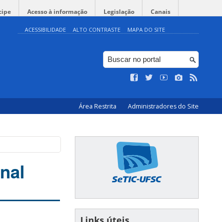
cipe
Acesso à informação
Legislação
Canais
ACESSIBILIDADE
ALTO CONTRASTE
MAPA DO SITE
Área Restrita
Administradores do Site
onal
Links úteis