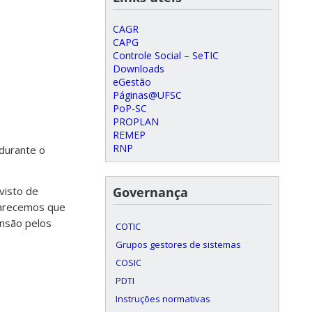
CAGR
CAPG
Controle Social – SeTIC
Downloads
eGestão
Páginas@UFSC
PoP-SC
PROPLAN
REMEP
RNP
 durante o
visto de
Governança
larecemos que
nsão pelos
COTIC
Grupos gestores de sistemas
COSIC
PDTI
Instruções normativas