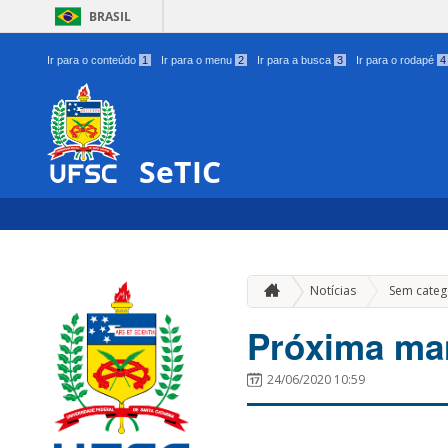
BRASIL
Ir para o conteúdo
1
Ir para o menu
2
Ir para a busca
3
Ir para o rodapé
4
SeTIC
Notícias
Sem categ
Próxima ma
24/06/2020 10:59