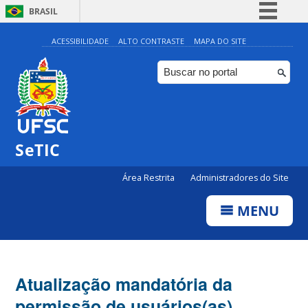
BRASIL
Simplifique!
ACESSIBILIDADE
ALTO CONTRASTE
MAPA DO SITE
Comunica BR
Participe
Acesso à informação
Legislação
SeTIC
Canais
Área Restrita
Administradores do Site
MENU
Atualização mandatória da
permissão de usuários(as)